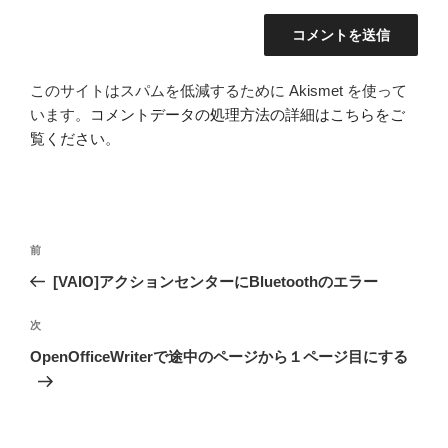
このサイトはスパムを低減するために Akismet を使って
います。
コメントデータの処理方法の詳細はこちらをご
覧ください
。
投
前
前
稿
の
[VAIO]アクションセンターにBluetoothのエラー
ナ
投
ビ
稿
次
次
ゲ
の
OpenOfficeWriterで途中のページから１ページ目にする
投
ー
稿
シ
ョ