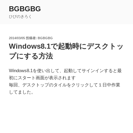
コ
BGBGBG
ン
ひびのきろく
テ
ン
ツ
投
2014/03/05
投稿者:
BGBGBG
へ
稿
Windows8.1で起動時にデスクトッ
ス
日:
キ
プにする方法
ッ
プ
Windows8.1を使い出して、起動してサインインすると最
初にスタート画面が表示されます
毎回、デスクトップのタイルをクリックして１日中作業
してました。