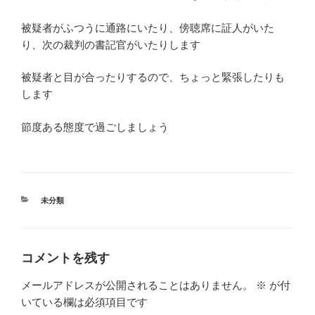
被疑者がふつうに通路にいたり、傍聴席に証人がいた
り、次の裁判の書記官がいたりします
被疑者と目が合ったりするので、ちょっと緊張したりも
します
節度ある態度で過ごしましょう
カ
未分類
テ
ゴ
リ
ー
コメントを残す
メールアドレスが公開されることはありません。
※
が付
いている欄は必須項目です