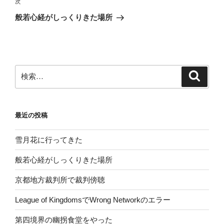
ビ
稿
次
次
ゲ
の
般若心経がしっくりきた場所
投
ー
稿
シ
ョ
ン
検
検
索
索:
最近の投稿
雪月花に行ってきた
般若心経がしっくりきた場所
京都地方裁判所で裁判傍聴
League of KingdomsでWrong Networkのエラー
第四境界の幽拐食堂をやった