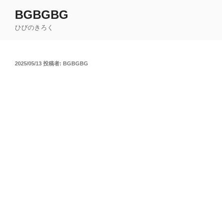
コ
BGBGBG
ン
ひびのきろく
テ
ン
ツ
投
2025/05/13
投稿者:
BGBGBG
へ
稿
ス
日:
キ
ッ
プ