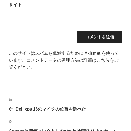
サイト
このサイトはスパムを低減するために Akismet を使って
います。
コメントデータの処理方法の詳細はこちらをご
覧ください
。
投
前
前
稿
の
Dell xps 13のマイクの位置を調べた
ナ
投
ビ
稿
次
次
ゲ
の
Apache公開ディレクトリのphp.iniが読み込まれた