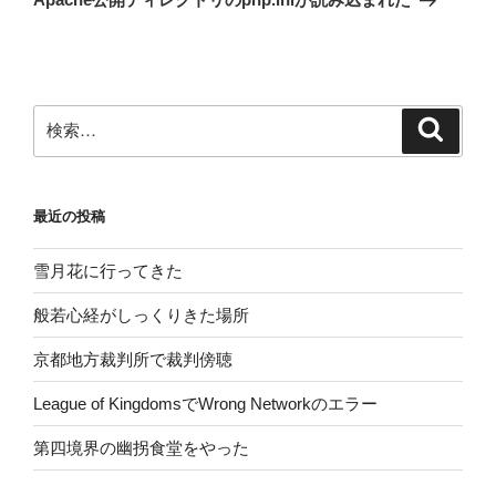
投
ー
稿
シ
ョ
ン
検
検
索
索:
最近の投稿
雪月花に行ってきた
般若心経がしっくりきた場所
京都地方裁判所で裁判傍聴
League of KingdomsでWrong Networkのエラー
第四境界の幽拐食堂をやった