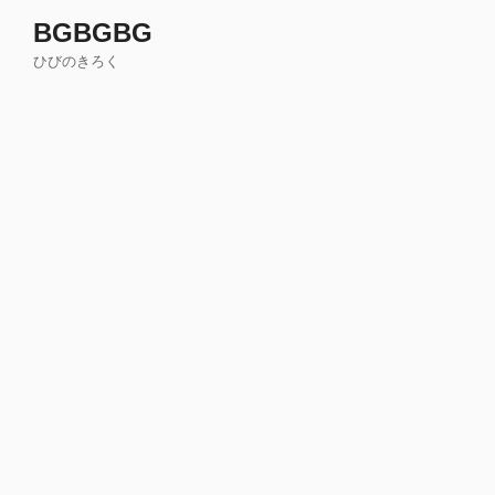
コ
BGBGBG
ン
ひびのきろく
テ
ン
ツ
へ
ス
キ
ッ
プ