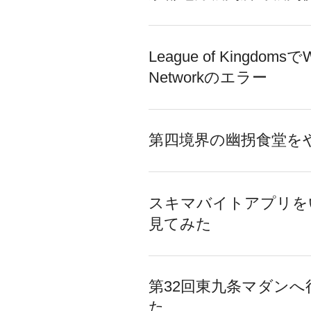
League of Kingdomsで
Networkのエラー
第四境界の幽拐食堂を
スキマバイトアプリを
見てみた
第32回東九条マダンへ
た