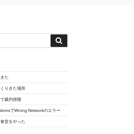
検
索
てきた
っくりきた場所
所で裁判傍聴
ingdomsでWrong Networkのエラー
拐食堂をやった