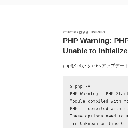
投
2016/01/12
投稿者:
BGBGBG
稿
PHP Warning: PHP 
日:
Unable to initia
phpを5.4から5.6へアップ
$ php -v

PHP Warning:  PHP Start
Module compiled with mo
PHP    compiled with mo
These options need to m