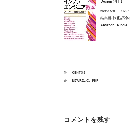
Design 別冊)
posted with
ヨメレバ
編集部 技術評論社 2
Amazon
Kindle
カ
CENTOS
テ
タ
NEWRELIC
、
PHP
ゴ
グ
リ
ー
コメントを残す