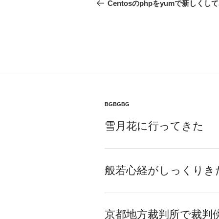
稿
の
Centosのphpをyumで新しくし
投
ナ
稿
ビ
ゲ
ー
シ
ョ
BGBGBG
ン
雪月花に行ってきた
般若心経がしっくりき
京都地方裁判所で裁判