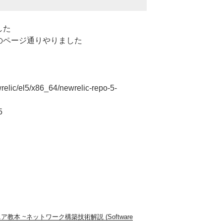
した
ールのページ通りやりました
relic/el5/x86_64/newrelic-repo-5-
5
教本 ~ネットワーク構築技術解説 (Software