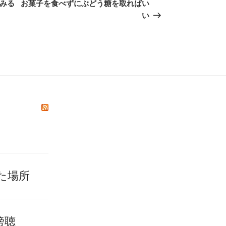
の
てみる
お菓子を食べずにぶどう糖を取ればい
投
い
稿
た場所
傍聴