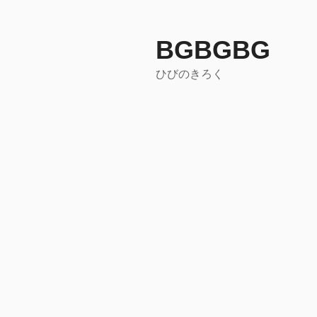
コ
ン
テ
BGBGBG
ン
ひびのきろく
ツ
へ
ス
キ
ッ
プ