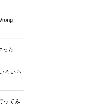
Wrong
やった
いろいろ
行ってみ