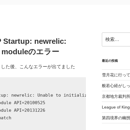
検
Startup: newrelic:
索:
lize moduleのエラー
最近の投稿
デートした後、こんなエラーが出てました
雪月花に行っ
般若心経がし
up: newrelic: Unable to initialize module

京都地方裁判
dule API=20100525

League of K
dule API=20131226

atch

第四境界の幽