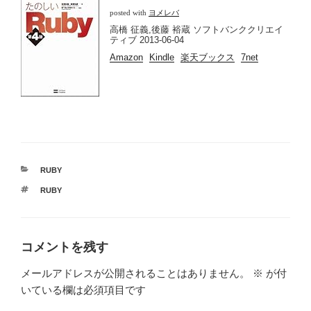
posted with
ヨメレバ
高橋 征義,後藤 裕蔵 ソフトバンククリエイ
ティブ 2013-06-04
Amazon
Kindle
楽天ブックス
7net
カ
RUBY
テ
タ
RUBY
ゴ
グ
リ
ー
コメントを残す
メールアドレスが公開されることはありません。
※
が付
いている欄は必須項目です