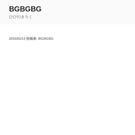
コ
BGBGBG
ン
ひびのきろく
テ
ン
ツ
投
2015/02/13
投稿者:
BGBGBG
へ
稿
ス
日:
キ
ッ
プ