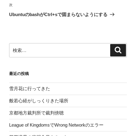
ゲ
次
次
の
ー
UbuntuのbashがCtrl+sで固まらないようにする
投
シ
稿
ョ
ン
検
検
索
索:
最近の投稿
雪月花に行ってきた
般若心経がしっくりきた場所
京都地方裁判所で裁判傍聴
League of KingdomsでWrong Networkのエラー