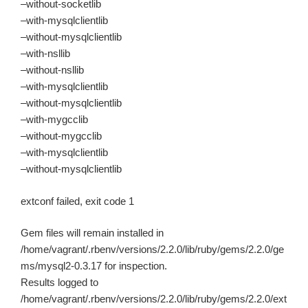
–without-socketlib
–with-mysqlclientlib
–without-mysqlclientlib
–with-nsllib
–without-nsllib
–with-mysqlclientlib
–without-mysqlclientlib
–with-mygcclib
–without-mygcclib
–with-mysqlclientlib
–without-mysqlclientlib
extconf failed, exit code 1
Gem files will remain installed in
/home/vagrant/.rbenv/versions/2.2.0/lib/ruby/gems/2.2.0/ge
ms/mysql2-0.3.17 for inspection.
Results logged to
/home/vagrant/.rbenv/versions/2.2.0/lib/ruby/gems/2.2.0/ext