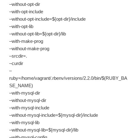
–without-opt-dir
–with-opt-include
–without-opt-include=${opt-dir}/include
–with-opt-lib
–without-opt-lib=${opt-dir}/lib
–with-make-prog
–without-make-prog
–srcdir=.
–curdir
–
ruby=/home/vagrant/.rbenv/versions/2.2.0/bin/$(RUBY_BA
SE_NAME)
–with-mysql-dir
–without-mysql-dir
–with-mysql-include
–without-mysql-include=${mysql-dir}/include
–with-mysql-lib
–without-mysql-lib=${mysql-dir}/lib
–with-mysql-config