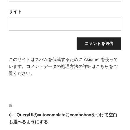
サイト
このサイトはスパムを低減するために Akismet を使って
います。
コメントデータの処理方法の詳細はこちらをご
覧ください
。
投
前
前
稿
の
jQueryUIのautocompleteにcomboboxをつけて空白
ナ
投
も選べるようにする
ビ
稿