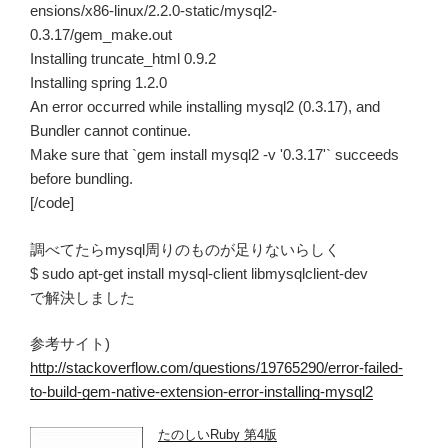
ensions/x86-linux/2.2.0-static/mysql2-
0.3.17/gem_make.out
Installing truncate_html 0.9.2
Installing spring 1.2.0
An error occurred while installing mysql2 (0.3.17), and
Bundler cannot continue.
Make sure that `gem install mysql2 -v '0.3.17'` succeeds
before bundling.
[/code]
調べてたらmysql周りのものが足りないらしく
$ sudo apt-get install mysql-client libmysqlclient-dev
で解決しました
参考サイト)
http://stackoverflow.com/questions/19765290/error-failed-
to-build-gem-native-extension-error-installing-mysql2
たのしいRuby 第4版