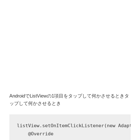
AndroidでListViewの1項目をタップして何かさせるときタ
ップして何かさせるとき
listView.setOnItemClickListener(new AdapterV
    @Override
