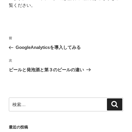
覧ください
。
投
前
前
稿
の
GoogleAnalyticsを導入してみる
ナ
投
ビ
稿
次
次
ゲ
の
ビールと発泡酒と第３のビールの違い
投
ー
稿
シ
ョ
ン
検
検
索
索:
最近の投稿