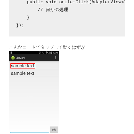
    public void onItemClick(AdapterView<?> a
        // 何かの処理

    }

こんなコードでタップして動くはずが