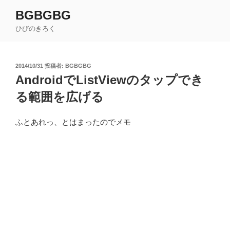
コ
BGBGBG
ン
ひびのきろく
テ
ン
ツ
投
2014/10/31
投稿者:
BGBGBG
へ
稿
AndroidでListViewのタップでき
ス
日:
キ
る範囲を広げる
ッ
プ
ふとあれっ、とはまったのでメモ