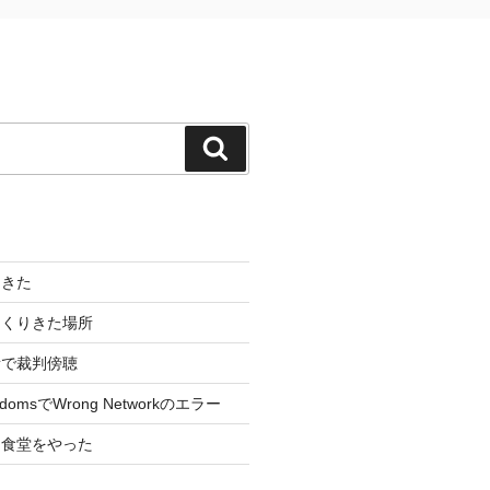
検
索
てきた
っくりきた場所
所で裁判傍聴
ingdomsでWrong Networkのエラー
拐食堂をやった