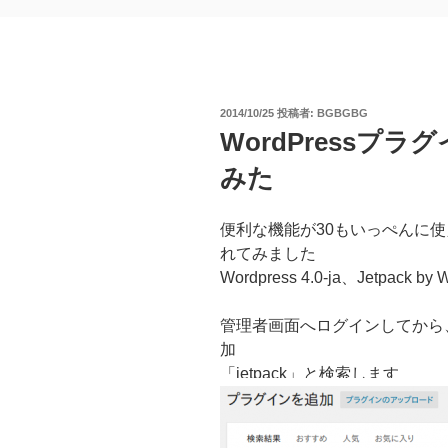
投
2014/10/25
投稿者:
BGBGBG
稿
WordPressプラ
日:
みた
便利な機能が30もいっぺんに使えるW
れてみました
Wordpress 4.0-ja、Jetpack 
管理者画面へログインしてから
加
「jetpack」と検索します