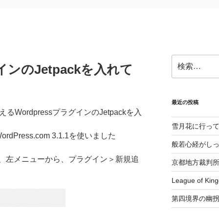
検
グインのJetpackを入れて
索:
最近の投稿
ordpressプラグインのJetpackを入
雪月花に行っ
by WordPress.com 3.1.1を使いました
般若心経がし
、左メニューから、プラグイン＞新規追
京都地方裁判
League of K
第四境界の幽