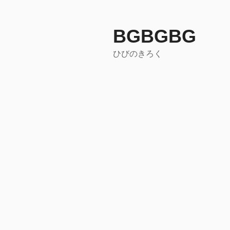
コ
ン
テ
BGBGBG
ン
ひびのきろく
ツ
へ
ス
キ
ッ
プ