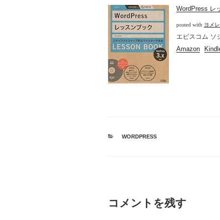
WordPress
posted with
ヨメレ
エビスコム ソシム 
Amazon
Kindl
カ
WORDPRESS
テ
ゴ
リ
ー
コメントを残す