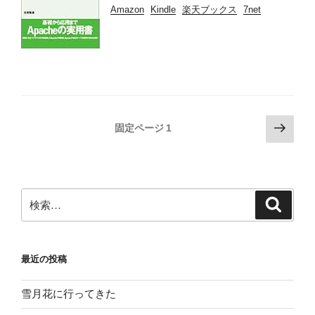
Amazon
Kindle
楽天ブックス
7net
投
次
固定ページ
1
の
稿
ペ
の
ー
ペ
ジ
検
検
ー
索
索:
ジ
送
最近の投稿
り
雪月花に行ってきた