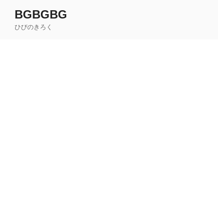
コ
BGBGBG
ン
ひびのきろく
テ
ン
ツ
へ
ス
キ
ッ
プ