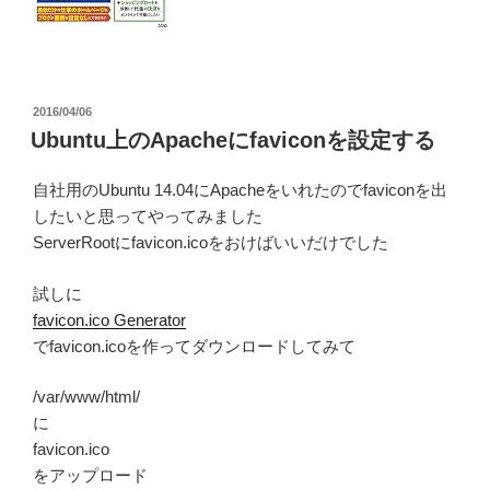
投
2016/04/06
稿
Ubuntu上のApacheにfaviconを設定する
日:
自社用のUbuntu 14.04にApacheをいれたのでfaviconを出
したいと思ってやってみました
ServerRootにfavicon.icoをおけばいいだけでした
試しに
favicon.ico Generator
でfavicon.icoを作ってダウンロードしてみて
/var/www/html/
に
favicon.ico
をアップロード