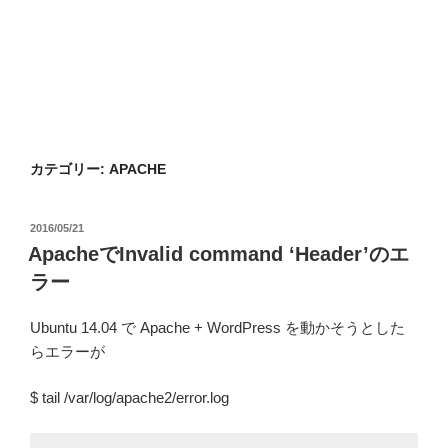
カテゴリー:
APACHE
投
2016/05/21
稿
ApacheでInvalid command ‘Header’のエ
日:
ラー
Ubuntu 14.04 で Apache + WordPress を動かそうとした
らエラーが
$ tail /var/log/apache2/error.log