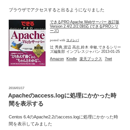
ブラウザでアクセスすると出るようになりました
できるPRO Apache Webサーバー 改訂版
Version 2.4/2.2/2.0対応 (できるPROシリ
ーズ)
posted with
ヨメレバ
辻 秀典,渡辺 高志,鈴木 幸敏,できるシリー
ズ編集部 インプレスジャパン 2013-01-25
Amazon
Kindle
楽天ブックス
7net
投
2016/01/17
稿
Apacheのaccess.logに処理にかかった時
日:
間を表示する
Centos 6.4のApache2.2のaccess.logに処理にかかった時
間を表示してみました