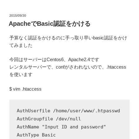
投
2015/09/30
稿
ApacheでBasic認証をかける
日:
予算なく認証をかけるのに手っ取り早いbasic認証をかけ
てみました
今回はサーバーはCentos6、Apache2.4です
レンタルサーバーで、confがさわれないので、.htaccess
を使います
$ vim .htaccess
AuthUserfile /home/user/www/.htpasswd

AuthGroupfile /dev/null

AuthName "Input ID and password"

AuthType Basic
