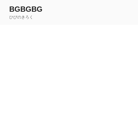
コ
BGBGBG
ン
ひびのきろく
テ
ン
ツ
へ
ス
キ
ッ
プ