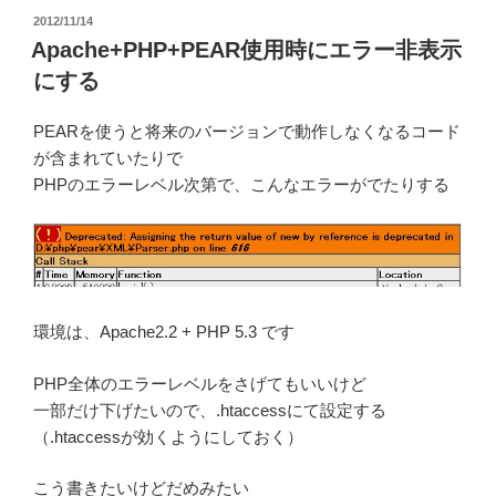
投
2012/11/14
稿
Apache+PHP+PEAR使用時にエラー非表示
日:
にする
PEARを使うと将来のバージョンで動作しなくなるコード
が含まれていたりで
PHPのエラーレベル次第で、こんなエラーがでたりする
環境は、Apache2.2 + PHP 5.3 です
PHP全体のエラーレベルをさげてもいいけど
一部だけ下げたいので、.htaccessにて設定する
（.htaccessが効くようにしておく）
こう書きたいけどだめみたい