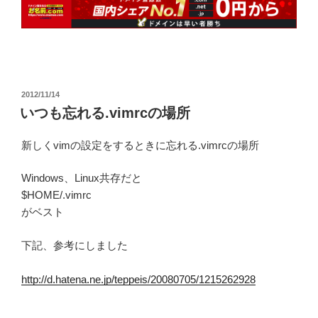
投
2012/11/14
稿
いつも忘れる.vimrcの場所
日:
新しくvimの設定をするときに忘れる.vimrcの場所
Windows、Linux共存だと
$HOME/.vimrc
がベスト
下記、参考にしました
http://d.hatena.ne.jp/teppeis/20080705/1215262928