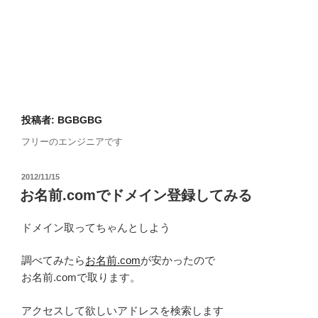
投稿者:
BGBGBG
フリーのエンジニアです
投
2012/11/15
稿
お名前.comでドメイン登録してみる
日:
ドメイン取ってちゃんとしよう
調べてみたら
お名前.com
が安かったので
お名前.comで取ります。
アクセスして欲しいアドレスを検索します