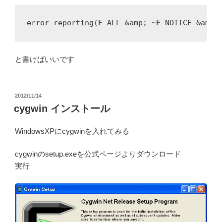
error_reporting(E_ALL &amp; ~E_NOTICE &amp;
と書けばいいです
投
2012/11/14
稿
cygwin インストール
日:
WindowsXPにcygwinを入れてみる
cygwinのsetup.exeを公式ページよりダウンロード
実行