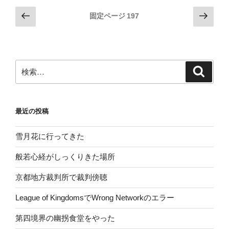
投
前
次
固定ページ
197
の
の
稿
ペ
ペ
の
ー
ー
ペ
ジ
ジ
検
検
ー
索
索:
ジ
送
最近の投稿
り
雪月花に行ってきた
般若心経がしっくりきた場所
京都地方裁判所で裁判傍聴
League of KingdomsでWrong Networkのエラー
第四境界の幽拐食堂をやった