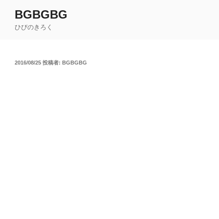
コ
BGBGBG
ン
ひびのきろく
テ
ン
ツ
投
2016/08/25
投稿者:
BGBGBG
へ
稿
ス
日:
キ
ッ
プ