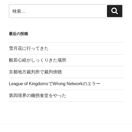
ン
検
検
索
索:
最近の投稿
雪月花に行ってきた
般若心経がしっくりきた場所
京都地方裁判所で裁判傍聴
League of KingdomsでWrong Networkのエラー
第四境界の幽拐食堂をやった