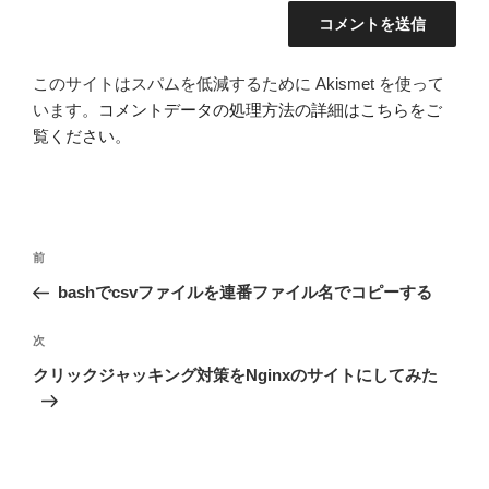
このサイトはスパムを低減するために Akismet を使って
います。
コメントデータの処理方法の詳細はこちらをご
覧ください
。
投
前
前
稿
の
bashでcsvファイルを連番ファイル名でコピーする
ナ
投
ビ
稿
次
次
ゲ
の
クリックジャッキング対策をNginxのサイトにしてみた
投
ー
稿
シ
ョ