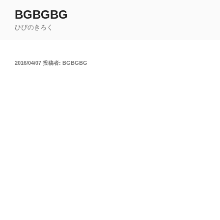
コ
BGBGBG
ン
ひびのきろく
テ
ン
ツ
投
2016/04/07
投稿者:
BGBGBG
へ
稿
ス
日:
キ
ッ
プ