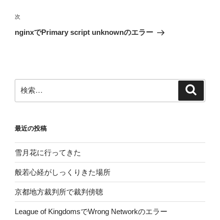
ナ
投
ビ
稿
次
次
ゲ
の
nginxでPrimary script unknownのエラー
投
ー
稿
シ
ョ
ン
検
検
索
索:
最近の投稿
雪月花に行ってきた
般若心経がしっくりきた場所
京都地方裁判所で裁判傍聴
League of KingdomsでWrong Networkのエラー