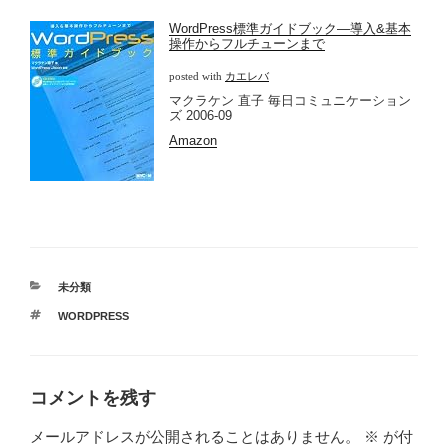
WordPress標準ガイドブック―導入&基本
操作からフルチューンまで
posted with
カエレバ
マクラケン 直子 毎日コミュニケーション
ズ 2006-09
Amazon
カ
未分類
テ
タ
WORDPRESS
ゴ
グ
リ
ー
コメントを残す
メールアドレスが公開されることはありません。
※
が付