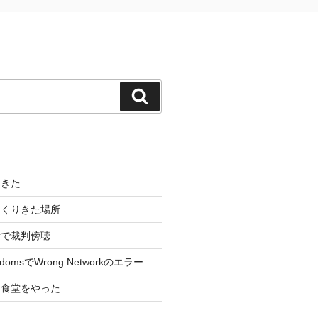
検
索
てきた
っくりきた場所
所で裁判傍聴
ingdomsでWrong Networkのエラー
拐食堂をやった