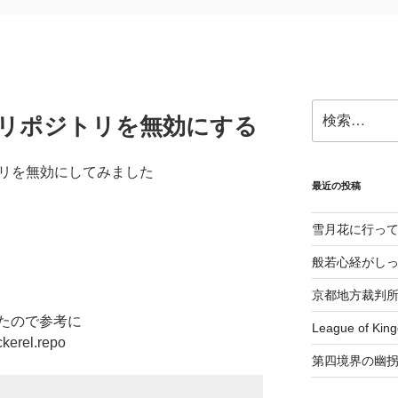
検
ないリポジトリを無効にする
索:
ポジトリを無効にしてみました
最近の投稿
雪月花に行っ
般若心経がし
京都地方裁判
たので参考に
League of K
ckerel.repo
第四境界の幽