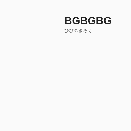
コ
ン
テ
BGBGBG
ン
ひびのきろく
ツ
へ
ス
キ
ッ
プ