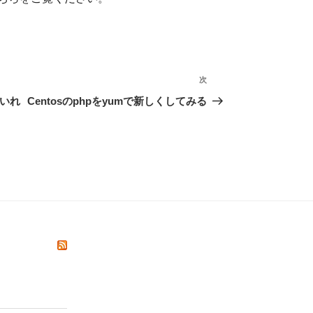
次
次
の
をいれ
Centosのphpをyumで新しくしてみる
投
稿