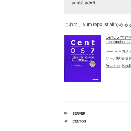
これで、yum repolist allでみ
CentOS7で作
construction g
posted with
ヨメ
サーバ構築研究会
Amazon
Kindl
カ
SERVER
テ
タ
CENTOS
ゴ
グ
リ