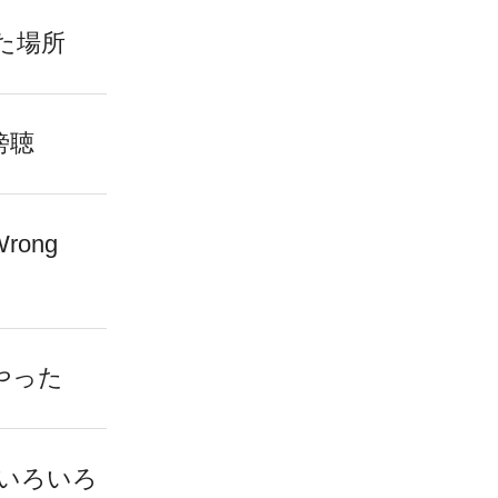
た場所
傍聴
Wrong
やった
いろいろ