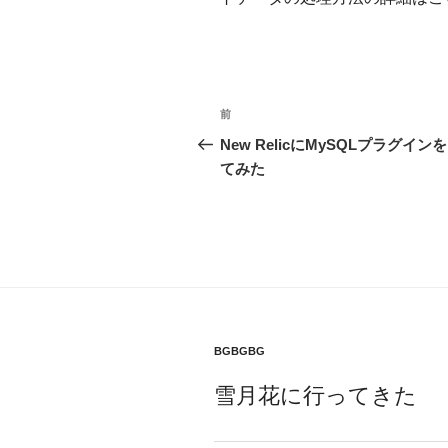
投
前
前
稿
の
New RelicにMySQLプラグイン
投
てみた
ナ
稿
ビ
ゲ
ー
シ
ョ
BGBGBG
ン
雪月花に行ってきた