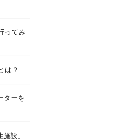
行ってみ
とは？
ーターを
生施設」