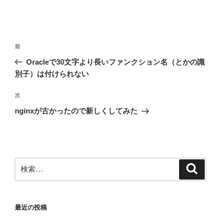
投
前
前
稿
の
Oracleで30文字より長いファンクション名（とかの識
ナ
投
別子）は付けられない
ビ
稿
ゲ
次
次
の
ー
nginxが古かったので新しくしてみた
投
シ
稿
ョ
ン
検
検
索
索:
最近の投稿