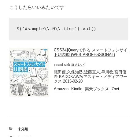
こうしたらいいみたいです
CSS3&jQueryで作る スマートフォンサイ
トUI図鑑 (WEB PROFESSIONAL)
posted with
ヨメレバ
礒田優,久保知己,近藤直人,早川稔,宮田優
希 KADOKAWA/アスキー・メディアワー
クス 2015-02-20
Amazon
Kindle
楽天ブックス
7net
カ
未分類
テ