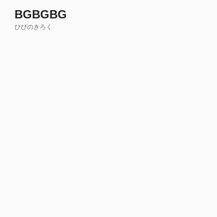
コ
BGBGBG
ン
ひびのきろく
テ
ン
ツ
へ
ス
キ
ッ
プ