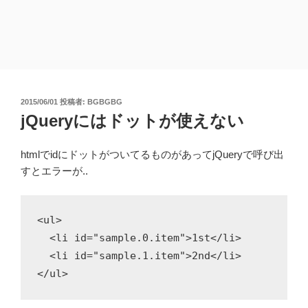
投
2015/06/01
投稿者:
BGBGBG
稿
jQueryにはドットが使えない
日:
htmlでidにドットがついてるものがあってjQueryで呼び出
すとエラーが..
<ul>

  <li id="sample.0.item">1st</li>

  <li id="sample.1.item">2nd</li>
