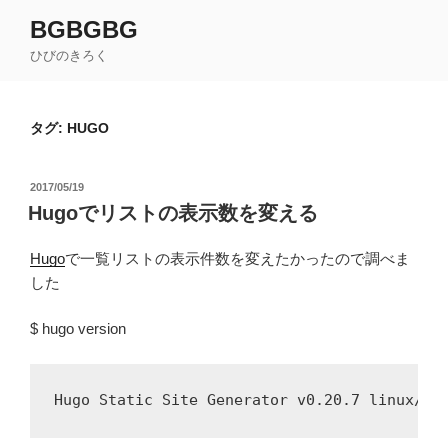
コ
BGBGBG
ン
ひびのきろく
テ
ン
ツ
タグ:
HUGO
へ
ス
キ
投
2017/05/19
ッ
稿
Hugoでリストの表示数を変える
日:
プ
Hugo
で一覧リストの表示件数を変えたかったので調べま
した
$ hugo version