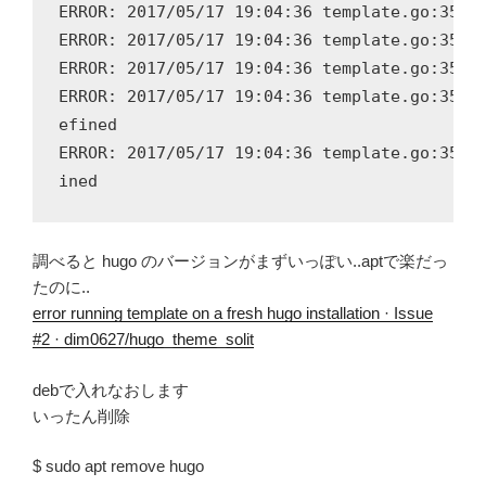
ERROR: 2017/05/17 19:04:36 template.go:350: 
ERROR: 2017/05/17 19:04:36 template.go:350: 
ERROR: 2017/05/17 19:04:36 template.go:350: 
ERROR: 2017/05/17 19:04:36 template.go:350: 
efined

ERROR: 2017/05/17 19:04:36 template.go:350: 
調べると hugo のバージョンがまずいっぽい..aptで楽だっ
たのに..
error running template on a fresh hugo installation · Issue
#2 · dim0627/hugo_theme_solit
debで入れなおします
いったん削除
$ sudo apt remove hugo